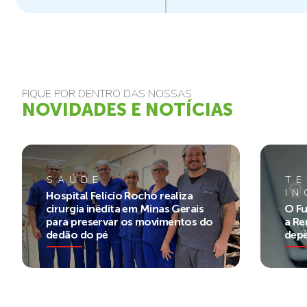
FIQUE POR DENTRO DAS NOSSAS
NOVIDADES E NOTÍCIAS
SAÚDE
TE
I
Hospital Felício Rocho realiza
cirurgia inédita em Minas Gerais
O Fu
para preservar os movimentos do
a Re
dedão do pé
dep