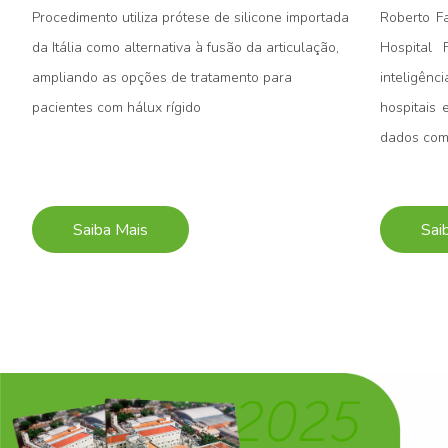
Procedimento utiliza prótese de silicone importada
Roberto F
s
da Itália como alternativa à fusão da articulação,
Hospital 
ampliando as opções de tratamento para
inteligên
pacientes com hálux rígido
hospitais 
dados como
Saiba Mais
Sai